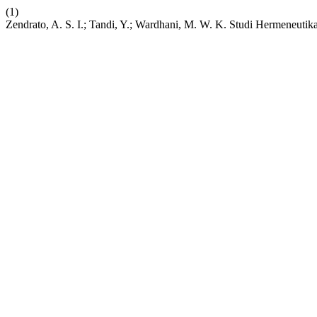
(1)
Zendrato, A. S. I.; Tandi, Y.; Wardhani, M. W. K. Studi Hermeneutik